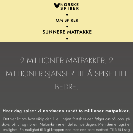
▼
OM SPIRER
▼
SUNNERE MATPAKKE
▼
2 MILLIONER MATPAKKER. 2
MILLIONER SJANSER TIL Å SPISE LITT
BEDRE.
Hver dag spiser vi nordmenn rundt
to millioner matpakker
.
Det sier litt om hvor viktig den lille lunsjen faktisk er den følger oss på jobb, på
skole, på tur og i bilen. Matpakken er en del av hverdagen. Men den er også en
mulighet. En mulighet til å gi kroppen noe mer enn bare metthet. Til å få i seg