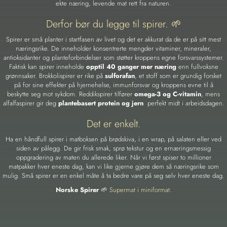
ekte næring, levende mat rett fra naturen.
Derfor bør du legge til spirer. 🌱
Spirer er små planter i startfasen av livet og det er akkurat da de er på sitt mest
næringsrike. De inneholder konsentrerte mengder vitaminer, mineraler,
antioksidanter og planteforbindelser som støtter kroppens egne forsvarssystemer.
Faktisk kan spirer inneholde
opptil 40 ganger mer næring
enn fullvoksne
grønnsaker. Brokkolispirer er rike på
sulforafan
, et stoff som er grundig forsket
på for sine effekter på hjernehelse, immunforsvar og kroppens evne til å
beskytte seg mot sykdom. Reddikspirer tilfører
omega-3 og C-vitamin
, mens
alfalfaspirer gir deg
plantebasert protein og jern
perfekt midt i arbeidsdagen.
Det er enkelt.
Ha en håndfull spirer i matboksen på brødskiva, i en wrap, på salaten eller ved
siden av pålegg. De gir frisk smak, sprø tekstur og en ernæringsmessig
oppgradering av maten du allerede liker. Når vi først spiser to millioner
matpakker hver eneste dag, kan vi like gjerne gjøre dem så næringsrike som
mulig. Små spirer er en enkel måte å ta bedre vare på seg selv hver eneste dag.
Norske Spirer
🌱
Supermat i miniformat.