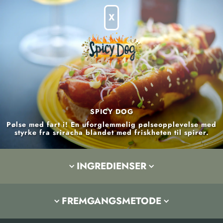
X
SPICY DOG
Pølse med fart i! En uforglemmelig pølseopplevelse med
2
styrke fra sriracha blandet med friskheten til spirer.
⭅
⭅
PØLSER
INGREDIENSER
2
never
spicy salat
2
pølser
FREMGANGSMETODE
2
pølsebrød
Majones