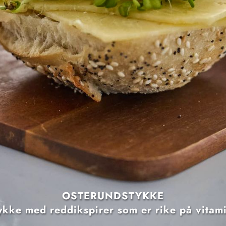
OSTERUNDSTYKKE
1
ykke med reddikspirer som er rike på vitam
⭅