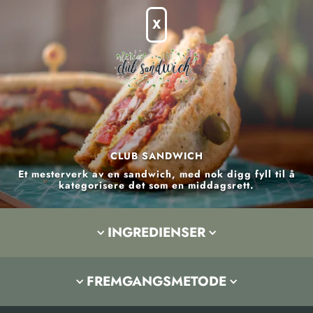
X
2
CLUB SANDWICH
⭅
⭅
Et mesterverk av en sandwich, med nok digg fyll til å
POSJONER
kategorisere det som en middagsrett.
1
neve
spirer
4
skiver
bacon
INGREDIENSER
4
skiver
tomat
4
skiver
grillet kylling
FREMGANGSMETODE
Steg 1:
3
skiver
brød
Stek bacon [4 skiver]
Steg 2:
Mens baconet steker, lag saus ved å røre sammen
Steg 3: